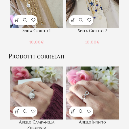
Spilla Gioiello 1
Spilla Gioiello 2
10,00
€
10,00
€
Prodotti correlati
Anello Campanella
Anello Infinito
A
Zirconata