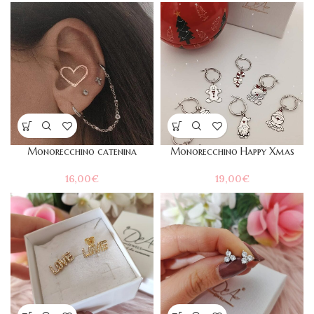
Monorecchino catenina
Monorecchino Happy Xmas
16,00
€
19,00
€