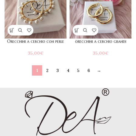
Orecchini a cerchio con perle
orecchini a cerchio grandi
35,00
€
35,00
€
1
2
3
4
5
6
→