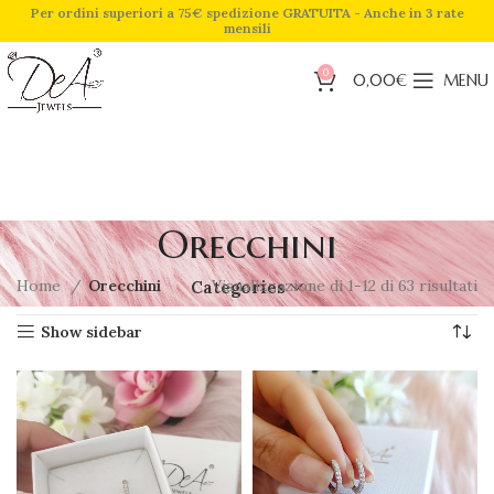
Per ordini superiori a 75€ spedizione GRATUITA - Anche in 3 rate
mensili
0
0,00
€
MENU
Orecchini
Home
Orecchini
Visualizzazione di 1-12 di 63 risultati
Categories
Show sidebar