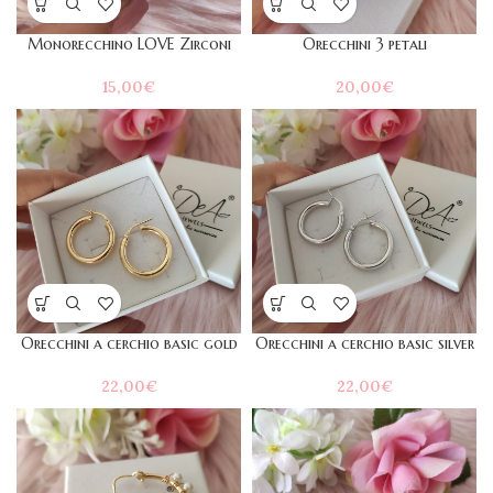
Monorecchino LOVE Zirconi
Orecchini 3 petali
15,00
€
20,00
€
Orecchini a cerchio basic gold
Orecchini a cerchio basic silver
22,00
€
22,00
€