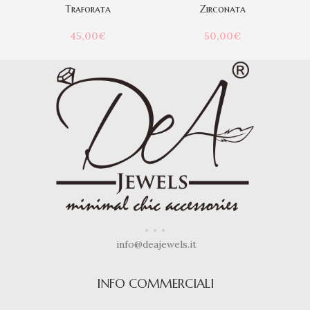
Traforata
Zirconata
45,00
€
50,00
€
info@deajewels.it
INFO COMMERCIALI