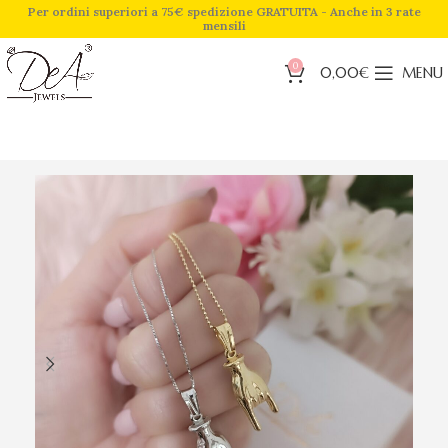
Per ordini superiori a 75€ spedizione GRATUITA - Anche in 3 rate
mensili
0
0,00
€
MENU