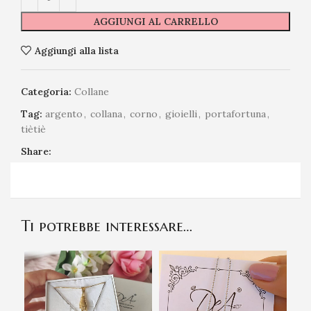
AGGIUNGI AL CARRELLO
Aggiungi alla lista
Categoria:
Collane
Tag:
argento
,
collana
,
corno
,
gioielli
,
portafortuna
,
tiètiè
Share:
Ti potrebbe interessare…