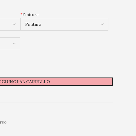
*
Finitura
GGIUNGI AL CARRELLO
rso