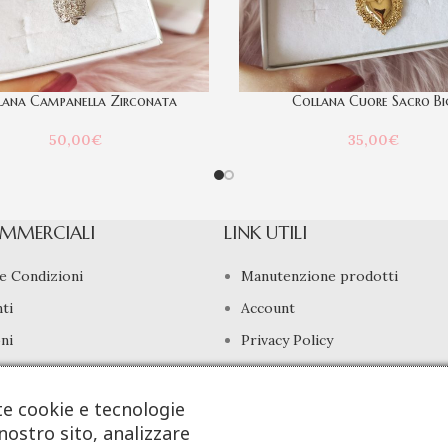
lana Campanella Zirconata
Collana Cuore Sacro Bi
50,00
€
35,00
€
MMERCIALI
LINK UTILI
e Condizioni
Manutenzione prodotti
ti
Account
ni
Privacy Policy
di Recesso
Gestione cookie
te cookie e tecnologie
nostro sito, analizzare