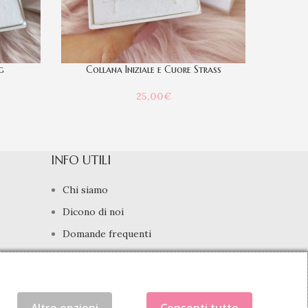
g
Collana Iniziale e Cuore Strass
Colla
25,00
€
INFO UTILI
Chi siamo
Dicono di noi
Domande frequenti
Contatti