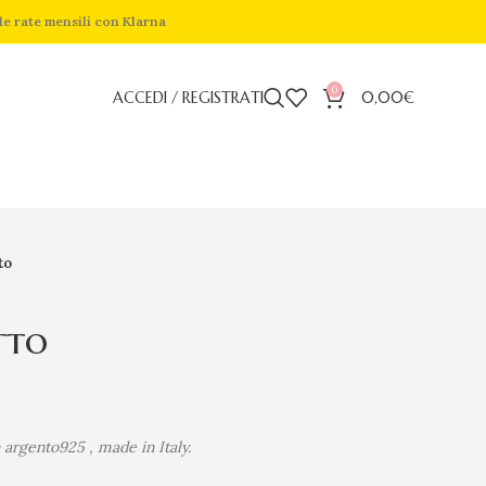
de rate mensili con Klarna
0
ACCEDI / REGISTRATI
0,00
€
to
tto
 argento925 , made in Italy.