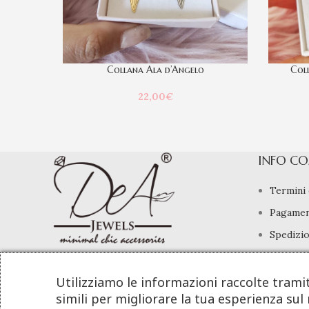
Collana Ala d’Angelo
Col
22,00
€
INFO CO
Termini 
Pagamen
Spedizio
Diritto 
info@deajewels.it
Utilizziamo le informazioni raccolte trami
simili per migliorare la tua esperienza sul 