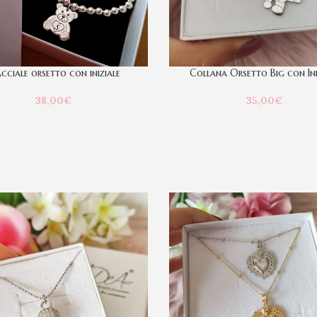
cciale orsetto con iniziale
Collana Orsetto Big con Ini
38,00
€
35,00
€