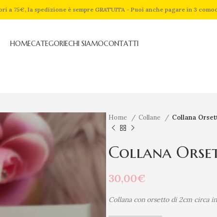
riori a 75€, la spedizione è sempre GRATUITA - Puoi anche pagare in 3 como
HOME
CATEGORIE
CHI SIAMO
CONTATTI
Home
Collane
Collana Orset
Collana Orse
30,00
€
Collana con orsetto di 2cm circa in