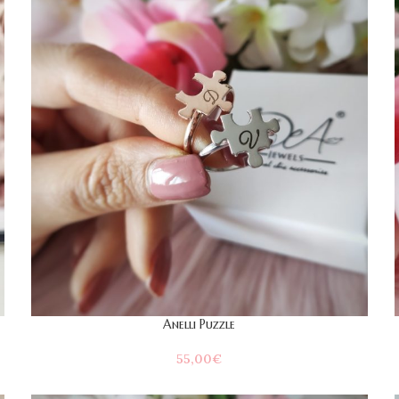
Anelli Puzzle
55,00
€