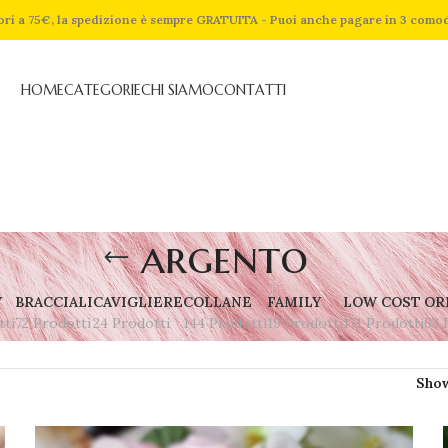
riori a 75€, la spedizione è sempre GRATUITA - Puoi anche pagare in 3 como
HOME
CATEGORIE
CHI SIAMO
CONTATTI
argento
Y
BRACCIALI
CAVIGLIERE
COLLANE
FAMILY
LOW COST
OR
tti
72 Prodotti
24 Prodotti
144 Prodotti
19 Prodotti
171 Prodotti
63 
Sho