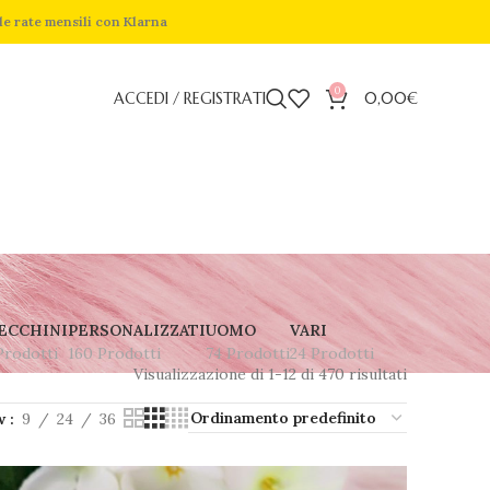
de rate mensili con Klarna
0
ACCEDI / REGISTRATI
0,00
€
ECCHINI
PERSONALIZZATI
UOMO
VARI
Prodotti
160 Prodotti
74 Prodotti
24 Prodotti
Visualizzazione di 1-12 di 470 risultati
w
9
24
36