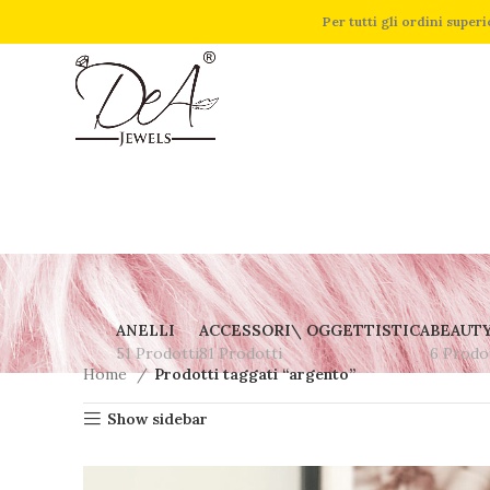
Per tutti gli ordini supe
ANELLI
ACCESSORI\ OGGETTISTICA
BEAUT
51 Prodotti
81 Prodotti
6 Prodo
Home
Prodotti taggati “argento”
Show sidebar