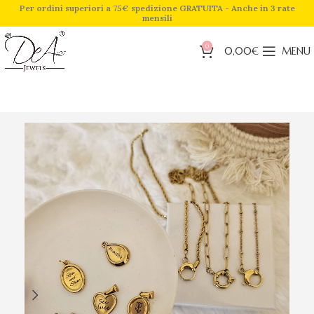
Per ordini superiori a 75€ spedizione GRATUITA - Anche in 3 rate
mensili
0
0,00
€
MENU