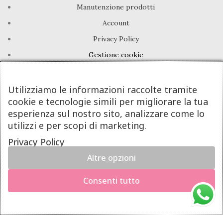
Manutenzione prodotti
Account
Privacy Policy
Gestione cookie
INFO UTILI
Utilizziamo le informazioni raccolte tramite
cookie e tecnologie simili per migliorare la tua
Chi siamo
esperienza sul nostro sito, analizzare come lo
Dicono di noi
utilizzi e per scopi di marketing.
Domande frequenti
Privacy Policy
Contatti
Altre opzioni
×
Hai il diritto di recedere dal contratto entro 14 giorni dalla
DeA Jewels® | Valeria De Alfieri - P.Iva 08605781213
Consenti tutto
consegna del prodotto.
Powered By Next Step
Richiedi il recesso
Diritto di recesso — invia una richiesta di recesso