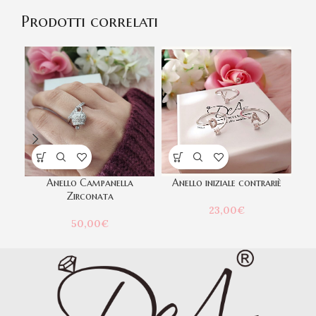
Prodotti correlati
Anello Campanella
Anello iniziale contrariè
A
Zirconata
23,00
€
50,00
€