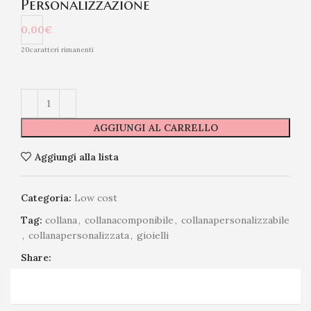
Personalizzazione
0,00€
20
caratteri rimanenti
AGGIUNGI AL CARRELLO
Aggiungi alla lista
Categoria:
Low cost
Tag:
collana
,
collanacomponibile
,
collanapersonalizzabile
,
collanapersonalizzata
,
gioielli
Share: