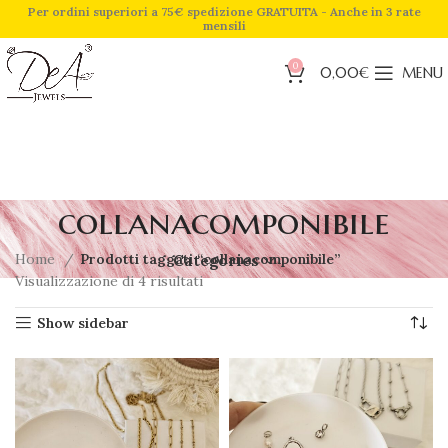
Per ordini superiori a 75€ spedizione GRATUITA - Anche in 3 rate
mensili
0
0,00
€
MENU
collanacomponibile
Home
Prodotti taggati “collanacomponibile”
Categories
Visualizzazione di 4 risultati
Show sidebar