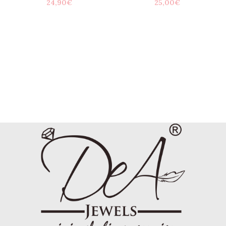
24,90
€
25,00
€