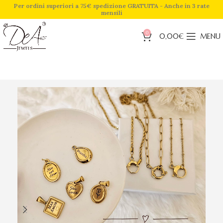
Per ordini superiori a 75€ spedizione GRATUITA - Anche in 3 rate
mensili
0
0,00
€
MENU