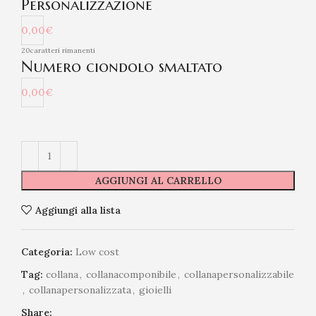
Personalizzazione
0,00€
20
caratteri rimanenti
Numero ciondolo smaltato
0,00€
AGGIUNGI AL CARRELLO
Aggiungi alla lista
Categoria:
Low cost
Tag:
collana
,
collanacomponibile
,
collanapersonalizzabile
,
collanapersonalizzata
,
gioielli
Share: