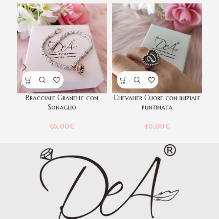
Bracciale Granelle con
Chevalier Cuore con iniziale
C
Sonaglio
puntinata
65,00
€
40,00
€