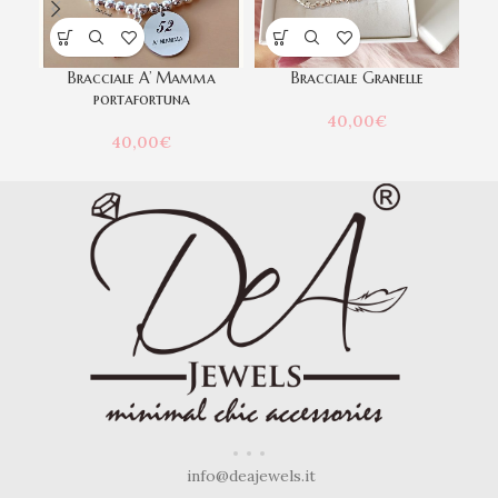
Bracciale A’ Mamma
Bracciale Granelle
portafortuna
40,00
€
40,00
€
info@deajewels.it