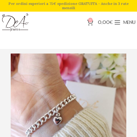
Per ordini superiori a 75€ spedizione GRATUITA - Anche in 3 rate
mensili
0
0,00
€
MENU