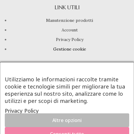
LINK UTILI
Manutenzione prodotti
Account
Privacy Policy
Gestione cookie
INFO UTILI
Chi siamo
Utilizziamo le informazioni raccolte tramite
cookie e tecnologie simili per migliorare la tua
Dicono di noi
esperienza sul nostro sito, analizzare come lo
Domande frequenti
utilizzi e per scopi di marketing.
Contatti
Privacy Policy
Altre opzioni
DeA Jewels® | Valeria De Alfieri - P.Iva 08605781213
×
Powered By Next Step
Hai il diritto di recedere dal contratto entro 14 giorni dalla