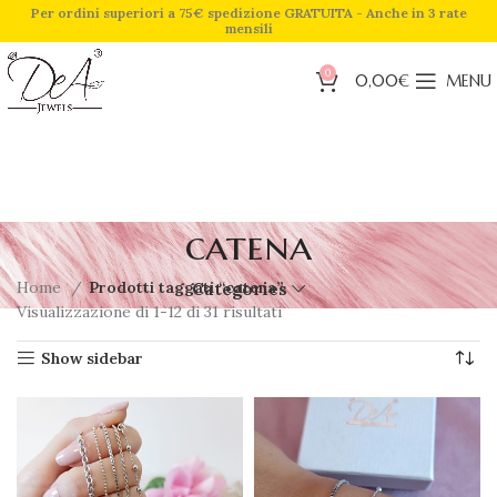
Per ordini superiori a 75€ spedizione GRATUITA - Anche in 3 rate
mensili
0
0,00
€
MENU
catena
Home
Prodotti taggati “catena”
Categories
Visualizzazione di 1-12 di 31 risultati
Show sidebar