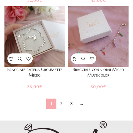
32,00
€
45,00
€
Bracciale catena Groumette
Bracciale con Corni Micro
Micro
Multicolor
35,00
€
30,00
€
1
2
3
→