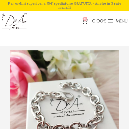
Per ordini superiori a 75€ spedizione GRATUITA - Anche in 3 rate
mensili
0
0,00
€
MENU