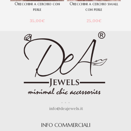
Orecchini a cerchio con
Orecchini a cerchio small
o
perle
con perle
35,00
€
25,00
€
info@deajewels.it
INFO COMMERCIALI