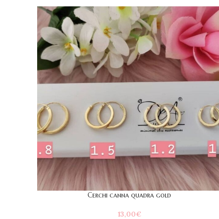
Cerchi canna quadra gold
13,00
€