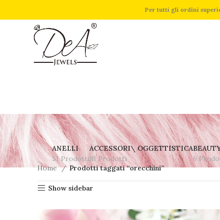
Per tutti gli ordini supe
ANELLI
ACCESSORI\ OGGETTISTICA
BEAUT
51 Prodotti
81 Prodotti
6 Prodo
Home
Prodotti taggati “orecchini”
Show sidebar