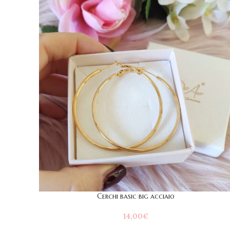
Cerchi basic big acciaio
14,00
€