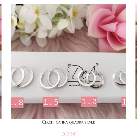
Cerchi canna quadra silver
13,00
€