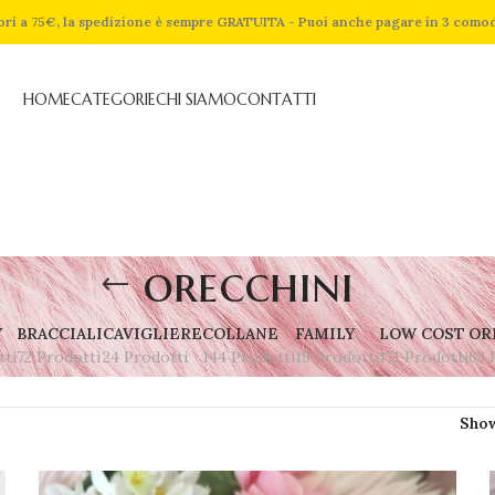
riori a 75€, la spedizione è sempre GRATUITA - Puoi anche pagare in 3 como
HOME
CATEGORIE
CHI SIAMO
CONTATTI
orecchini
Y
BRACCIALI
CAVIGLIERE
COLLANE
FAMILY
LOW COST
OR
tti
72 Prodotti
24 Prodotti
144 Prodotti
19 Prodotti
171 Prodotti
63 
Sho