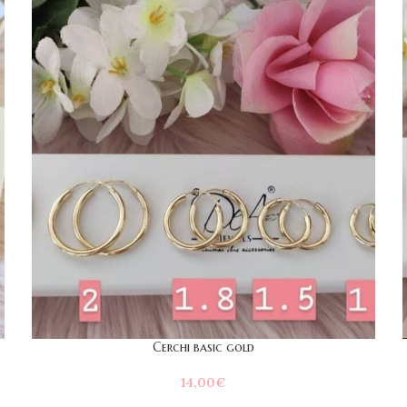
Cerchi basic gold
14,00
€