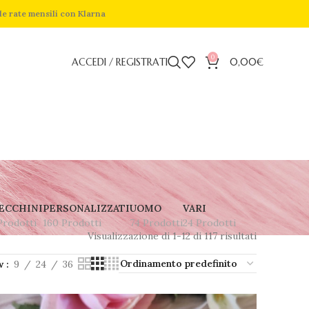
de rate mensili con Klarna
0
ACCEDI / REGISTRATI
0,00
€
ECCHINI
PERSONALIZZATI
UOMO
VARI
Prodotti
160 Prodotti
74 Prodotti
24 Prodotti
Visualizzazione di 1-12 di 117 risultati
w
9
24
36