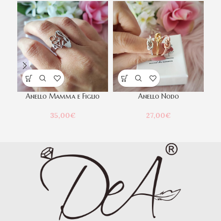
Anello Mamma e Figlio
Anello Nodo
Br
35,00
€
27,00
€