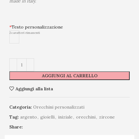
made in Italy.
*
Testo personalizzazione
2
caratteri rimanenti
AGGIUNGI AL CARRELLO
Aggiungi alla lista
Categoria:
Orecchini personalizzati
Tag:
argento
,
gioielli
,
iniziale
,
orecchini
,
zircone
Share: