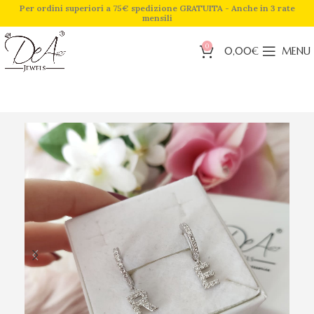
Per ordini superiori a 75€ spedizione GRATUITA - Anche in 3 rate
mensili
0
0,00
€
MENU