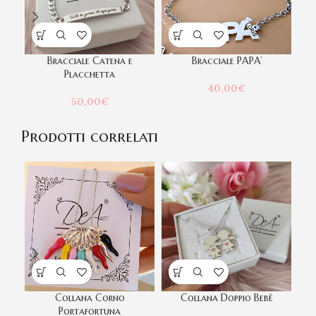
Bracciale Catena e
Bracciale PAPA’
Br
Placchetta
40,00
€
50,00
€
Prodotti correlati
Collana Corno
Collana Doppio Bebè
C
Portafortuna