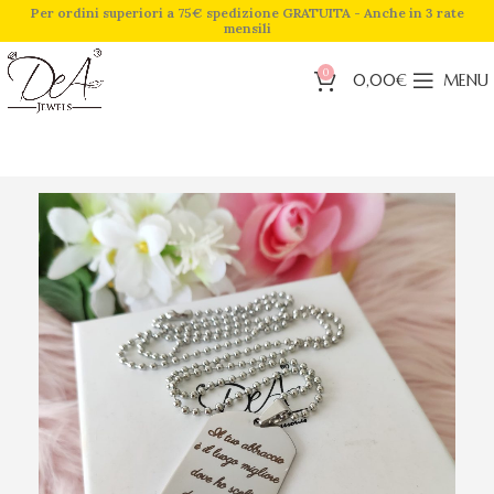
Per ordini superiori a 75€ spedizione GRATUITA - Anche in 3 rate
mensili
0
0,00
€
MENU