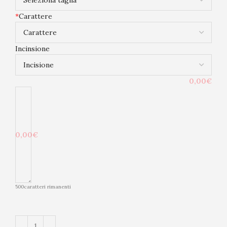
*
Carattere
Incinsione
0,00€
0,00€
500
caratteri rimanenti