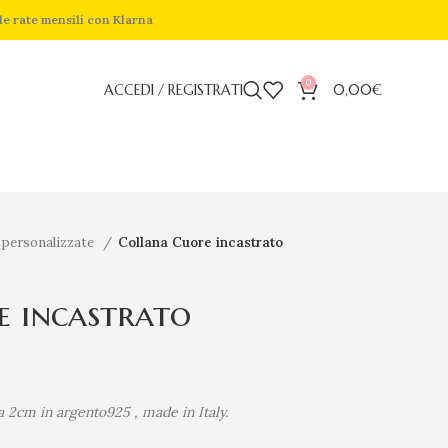
de rate mensili con Klarna
0
ACCEDI / REGISTRATI
0,00
€
 personalizzate
Collana Cuore incastrato
e incastrato
a 2cm in argento925 , made in Italy.