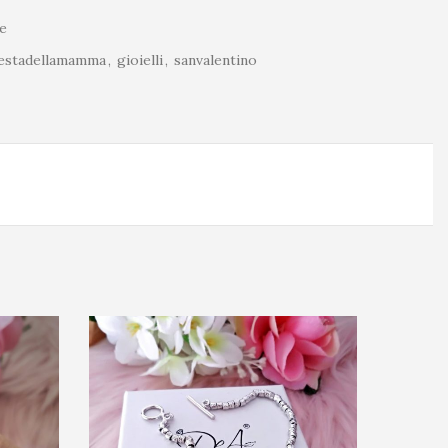
e
estadellamamma
,
gioielli
,
sanvalentino