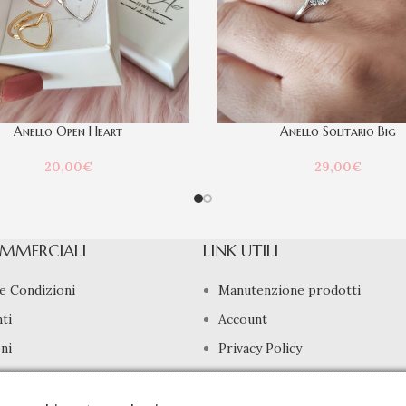
Anello Open Heart
Anello Solitario Big
20,00
€
29,00
€
MMERCIALI
LINK UTILI
e Condizioni
Manutenzione prodotti
ti
Account
ni
Privacy Policy
di Recesso
Gestione cookie