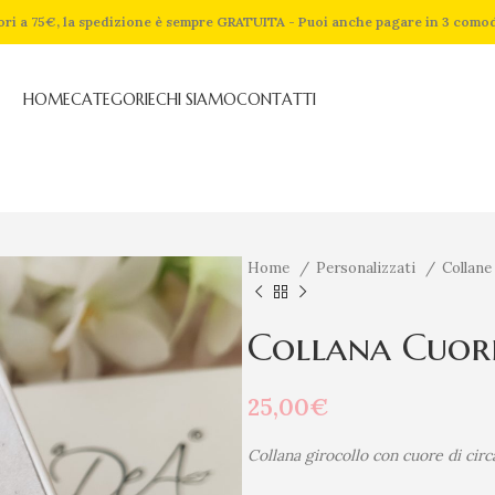
riori a 75€, la spedizione è sempre GRATUITA - Puoi anche pagare in 3 como
HOME
CATEGORIE
CHI SIAMO
CONTATTI
Home
Personalizzati
Collane
Collana Cuor
25,00
€
Collana girocollo con cuore di circ