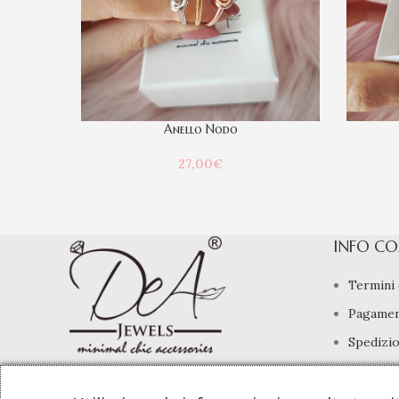
Anello Nodo
27,00
€
INFO CO
Termini 
Pagamen
Spedizio
Diritto 
info@deajewels.it