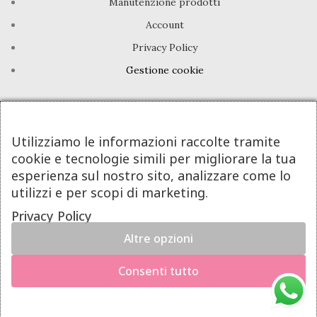
Manutenzione prodotti
Account
Privacy Policy
Gestione cookie
INFO UTILI
Chi siamo
Utilizziamo le informazioni raccolte tramite
cookie e tecnologie simili per migliorare la tua
Dicono di noi
esperienza sul nostro sito, analizzare come lo
Domande frequenti
utilizzi e per scopi di marketing.
Contatti
Privacy Policy
Altre opzioni
DeA Jewels® | Valeria De Alfieri - P.Iva 08605781213
×
Powered By Next Step
Hai il diritto di recedere dal contratto entro 14 giorni dalla
Consenti tutto
consegna del prodotto.
Richiedi il recesso
Diritto di recesso — invia una richiesta di recesso