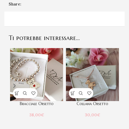
Share:
Ti potrebbe interessare…
Bracciale Orsetto
Collana Orsetto
Co
38,00
€
30,00
€