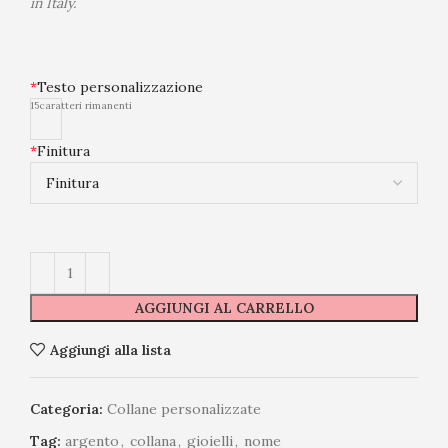
in Italy.
*
Testo personalizzazione
15
caratteri rimanenti
*
Finitura
AGGIUNGI AL CARRELLO
Aggiungi alla lista
Categoria:
Collane personalizzate
Tag:
argento
,
collana
,
gioielli
,
nome