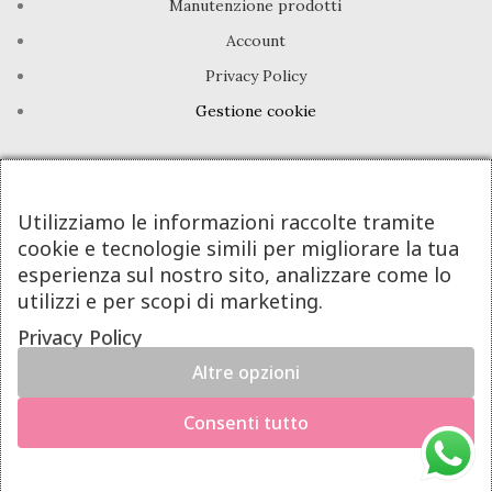
Manutenzione prodotti
Account
Privacy Policy
Gestione cookie
INFO UTILI
Chi siamo
Utilizziamo le informazioni raccolte tramite
cookie e tecnologie simili per migliorare la tua
Dicono di noi
esperienza sul nostro sito, analizzare come lo
Domande frequenti
utilizzi e per scopi di marketing.
Contatti
Privacy Policy
Altre opzioni
DeA Jewels® | Valeria De Alfieri - P.Iva 08605781213
×
Powered By Next Step
Hai il diritto di recedere dal contratto entro 14 giorni dalla
Consenti tutto
consegna del prodotto.
Richiedi il recesso
Diritto di recesso — invia una richiesta di recesso