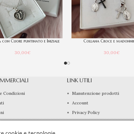
 con Cuore puntinato e Iniziale
Collana Croce e madonni
30,00
€
30,00
€
MMERCIALI
LINK UTILI
e Condizioni
Manutenzione prodotti
ti
Account
ni
Privacy Policy
di Recesso
Gestione cookie
te cookie e tecnologie