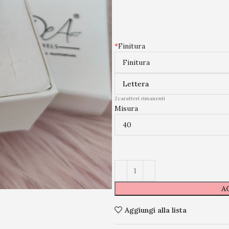
*
Finitura
2
caratteri rimanenti
Misura
A
Aggiungi alla lista