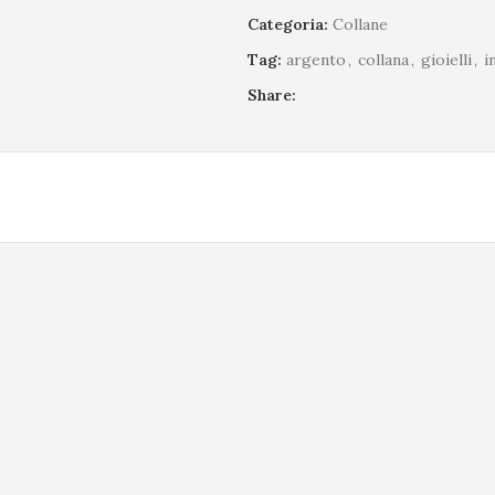
Categoria:
Collane
Tag:
argento
,
collana
,
gioielli
,
i
Share: