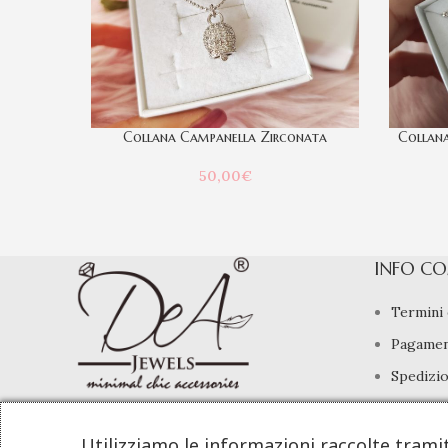
Collana Campanella Zirconata
Collana
50,00
€
INFO CO
Termini 
Pagamen
Spedizio
Diritto 
info@deajewels.it
Utilizziamo le informazioni raccolte trami