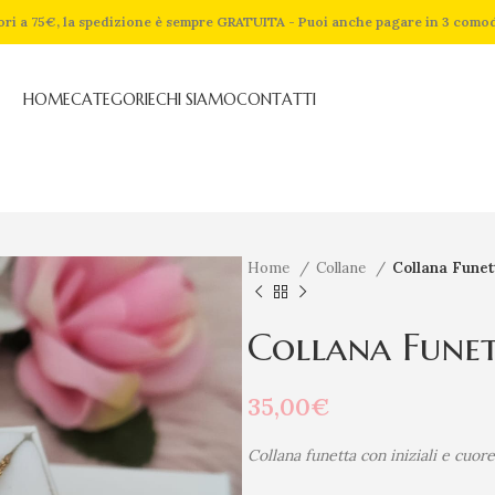
riori a 75€, la spedizione è sempre GRATUITA - Puoi anche pagare in 3 como
HOME
CATEGORIE
CHI SIAMO
CONTATTI
Home
Collane
Collana Funett
Collana Funet
35,00
€
Collana funetta con iniziali e cuore