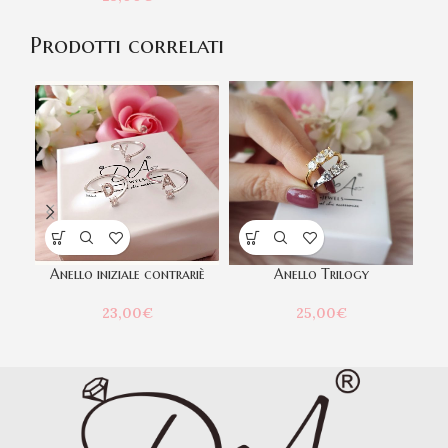
Prodotti correlati
Anello iniziale contrariè
Anello Trilogy
B
23,00
€
25,00
€