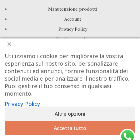
Manutenzione prodotti
Account
Privacy Policy
Gestione cookie
Utilizziamo i cookie per migliorare la vostra
INFO UTILI
esperienza sul nostro sito, personalizzare
Chi siamo
contenuti ed annunci, fornire funzionalità dei
social media e per analizzare il nostro traffico.
Dicono di noi
Puoi gestire il tuo consenso in qualsiasi
Domande frequenti
momento.
Contatti
Privacy Policy
Altre opzioni
DeA Jewels® | Valeria De Alfieri - P.Iva 08605781213
×
Powered By Next Step
Hai il diritto di recedere dal contratto entro 14 giorni dalla
Accetta tutto
consegna del prodotto.
Richiedi il recesso