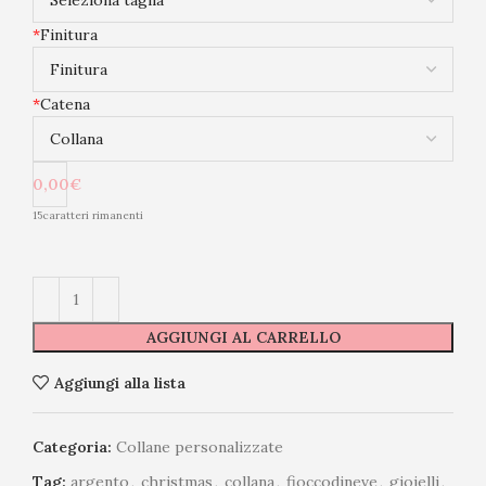
*
Finitura
*
Catena
0,00€
15
caratteri rimanenti
AGGIUNGI AL CARRELLO
Aggiungi alla lista
Categoria:
Collane personalizzate
Tag:
argento
,
christmas
,
collana
,
fioccodineve
,
gioielli
,