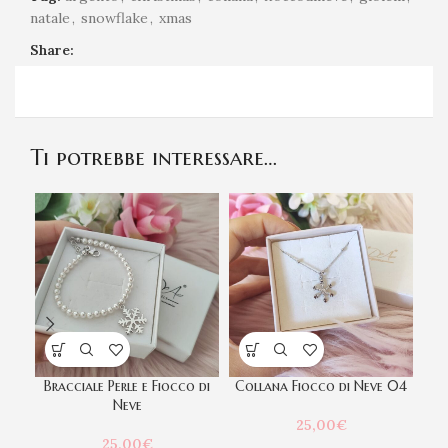
natale
,
snowflake
,
xmas
Share:
Ti potrebbe interessare…
Bracciale Perle e Fiocco di
Collana Fiocco di Neve 04
Co
Neve
25,00
€
25,00
€