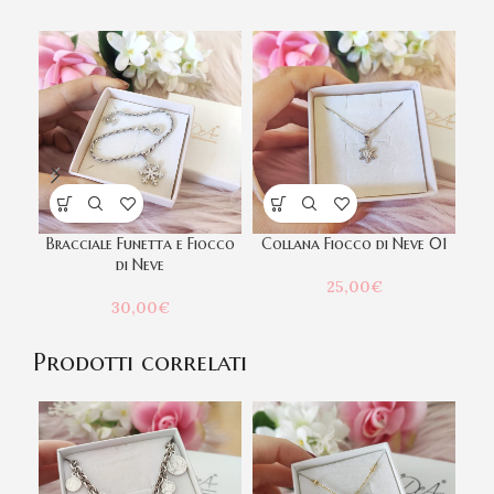
Bracciale Funetta e Fiocco
Collana Fiocco di Neve 01
Co
di Neve
25,00
€
30,00
€
Prodotti correlati