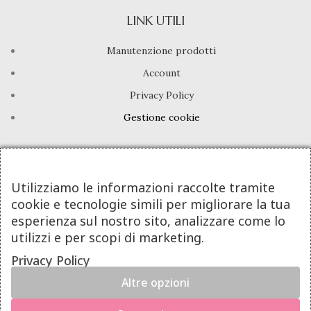
LINK UTILI
Manutenzione prodotti
Account
Privacy Policy
Gestione cookie
INFO UTILI
Chi siamo
Utilizziamo le informazioni raccolte tramite
cookie e tecnologie simili per migliorare la tua
Dicono di noi
esperienza sul nostro sito, analizzare come lo
Domande frequenti
utilizzi e per scopi di marketing.
Contatti
Privacy Policy
Altre opzioni
DeA Jewels® | Valeria De Alfieri - P.Iva 08605781213
×
Powered By Next Step
Hai il diritto di recedere dal contratto entro 14 giorni dalla