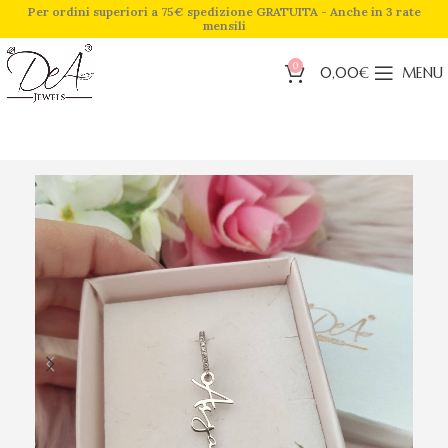
Per ordini superiori a 75€ spedizione GRATUITA - Anche in 3 rate
mensili
0
0,00
€
MENU