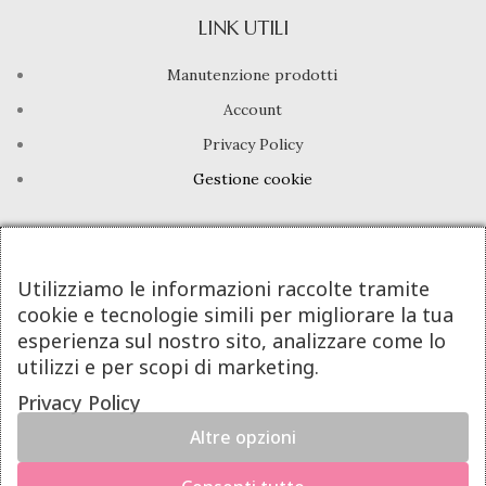
LINK UTILI
Manutenzione prodotti
Account
Privacy Policy
Gestione cookie
INFO UTILI
Chi siamo
Utilizziamo le informazioni raccolte tramite
cookie e tecnologie simili per migliorare la tua
Dicono di noi
esperienza sul nostro sito, analizzare come lo
Domande frequenti
utilizzi e per scopi di marketing.
Contatti
Privacy Policy
Altre opzioni
DeA Jewels® | Valeria De Alfieri - P.Iva 08605781213
×
Powered By Next Step
Hai il diritto di recedere dal contratto entro 14 giorni dalla