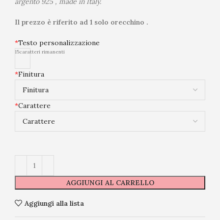
argento 925 , made in Italy.
Il prezzo è riferito ad 1 solo orecchino .
*
Testo personalizzazione
15
caratteri rimanenti
*
Finitura
*
Carattere
AGGIUNGI AL CARRELLO
Aggiungi alla lista