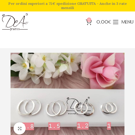
Per ordini superiori a 75€ spedizione GRATUITA - Anche in 3 rate
mensili
0
0,00
€
MENU
Click to enlarge