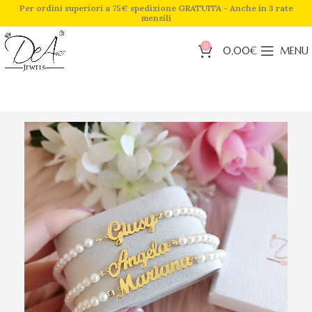
Per ordini superiori a 75€ spedizione GRATUITA - Anche in 3 rate
mensili
0
0,00
€
MENU