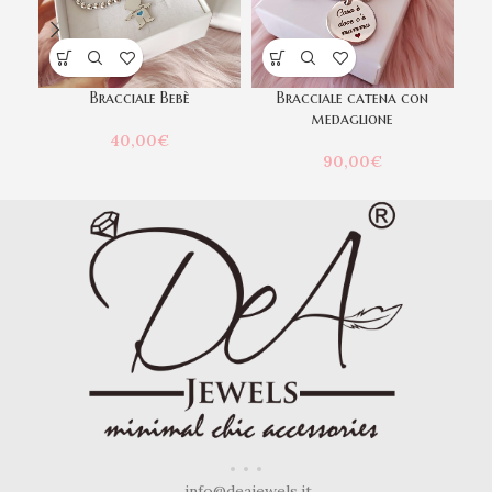
Bracciale Bebè
Bracciale catena con
medaglione
40,00
€
90,00
€
info@deajewels.it