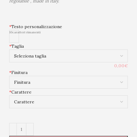
regolabile , made in Italy.
*
Testo personalizzazione
10
caratteri rimanenti
*
Taglia
0,00€
*
Finitura
*
Carattere