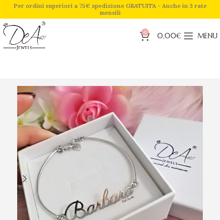
Per ordini superiori a 75€ spedizione GRATUITA - Anche in 3 rate
mensili
0
0,00
€
MENU