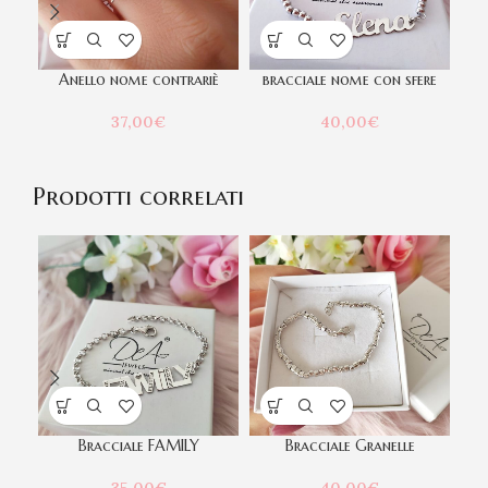
Anello nome contrariè
bracciale nome con sfere
B
37,00
€
40,00
€
Prodotti correlati
Bracciale FAMILY
Bracciale Granelle
B