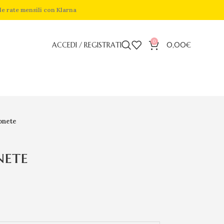
de rate mensili con Klarna
0
ACCEDI / REGISTRATI
0,00
€
onete
nete