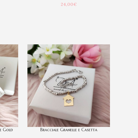
24,00
€
le Gold
Bracciale Granelle e Casetta
Braccial