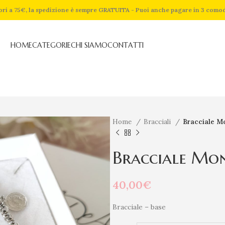
riori a 75€, la spedizione è sempre GRATUITA - Puoi anche pagare in 3 como
HOME
CATEGORIE
CHI SIAMO
CONTATTI
Home
Bracciali
Bracciale M
Bracciale Mo
40,00
€
Bracciale – base