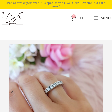
Per ordini superiori a 75€ spedizione GRATUITA - Anche in 3 rate
mensili
0
0,00
€
MENU