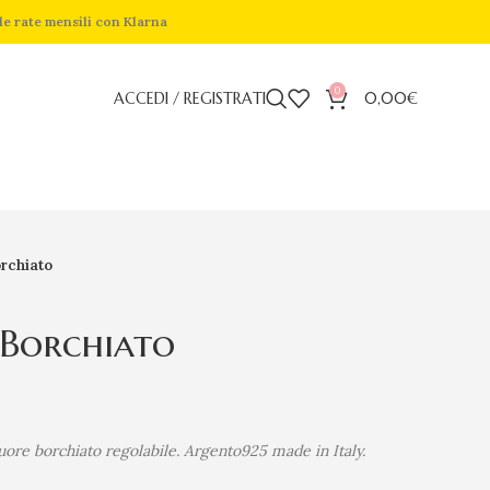
de rate mensili con Klarna
0
ACCEDI / REGISTRATI
0,00
€
rchiato
 Borchiato
ore borchiato regolabile. Argento925 made in Italy.