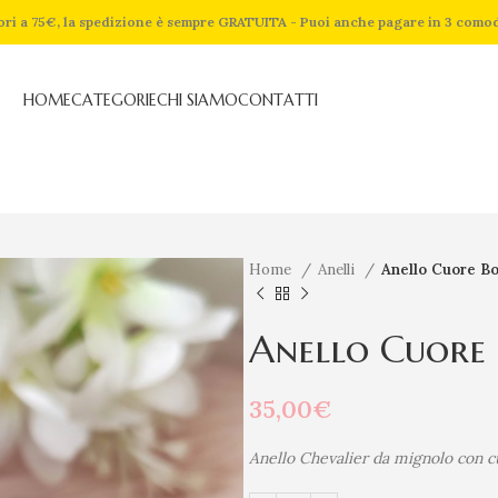
riori a 75€, la spedizione è sempre GRATUITA - Puoi anche pagare in 3 como
HOME
CATEGORIE
CHI SIAMO
CONTATTI
Home
Anelli
Anello Cuore Bo
Anello Cuore
35,00
€
Anello Chevalier da mignolo con cu