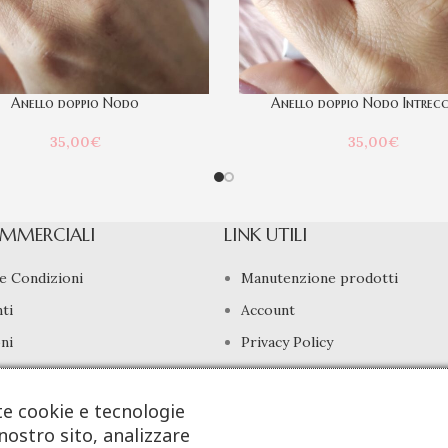
Anello doppio Nodo
Anello doppio Nodo Intrec
35,00
€
35,00
€
MMERCIALI
LINK UTILI
e Condizioni
Manutenzione prodotti
ti
Account
ni
Privacy Policy
di Recesso
Gestione cookie
te cookie e tecnologie
nostro sito, analizzare