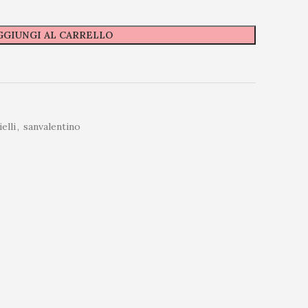
GGIUNGI AL CARRELLO
elli
,
sanvalentino