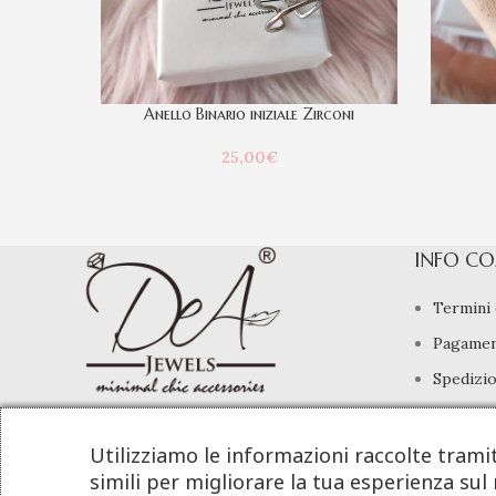
Anello Binario iniziale Zirconi
25,00
€
INFO CO
Termini 
Pagamen
Spedizio
Diritto 
info@deajewels.it
Utilizziamo le informazioni raccolte trami
simili per migliorare la tua esperienza sul 