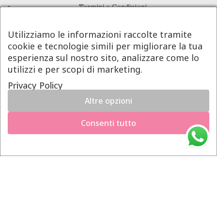
Termini e Condizioni
Pagamenti
Utilizziamo le informazioni raccolte tramite
Spedizioni
cookie e tecnologie simili per migliorare la tua
Diritto di Recesso
esperienza sul nostro sito, analizzare come lo
utilizzi e per scopi di marketing.
LINK UTILI
Privacy Policy
Altre opzioni
Manutenzione prodotti
×
Hai il diritto di recedere dal contratto entro 14 giorni dalla
Account
Consenti tutto
consegna del prodotto.
Privacy Policy
Richiedi il recesso
Gestione cookie
INFO UTILI
Chi siamo
Dicono di noi