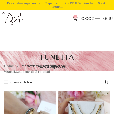
Per ordini superiori a 75€ spedizione GRATUITA - Anche in 3 rate
mensili
0
0,00
€
MENU
funetta
Home
Prodotti taggati “funetta”
Categories
Visualizzazione di 2 risultati
Show sidebar