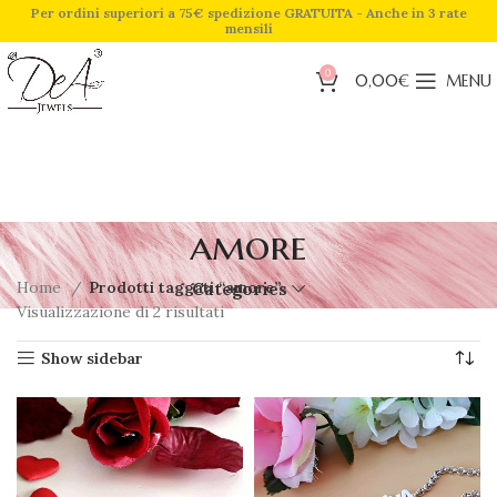
Per ordini superiori a 75€ spedizione GRATUITA - Anche in 3 rate
mensili
0
0,00
€
MENU
amore
Home
Prodotti taggati “amore”
Categories
Visualizzazione di 2 risultati
Show sidebar