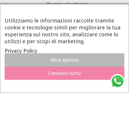
Termini e Condizioni
Pagamenti
Utilizziamo le informazioni raccolte tramite
Spedizioni
cookie e tecnologie simili per migliorare la tua
Diritto di Recesso
esperienza sul nostro sito, analizzare come lo
utilizzi e per scopi di marketing.
LINK UTILI
Privacy Policy
Altre opzioni
Manutenzione prodotti
×
Hai il diritto di recedere dal contratto entro 14 giorni dalla
Account
Consenti tutto
consegna del prodotto.
Privacy Policy
Richiedi il recesso
Gestione cookie
INFO UTILI
Chi siamo
Dicono di noi