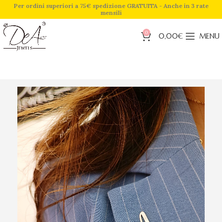
Per ordini superiori a 75€ spedizione GRATUITA - Anche in 3 rate
mensili
0
0,00
€
MENU