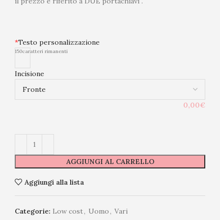
il prezzo è riferito a DUE portachiavi .
*
Testo personalizzazione
150
caratteri rimanenti
Incisione
0,00€
AGGIUNGI AL CARRELLO
Aggiungi alla lista
Categorie:
Low cost
,
Uomo
,
Vari