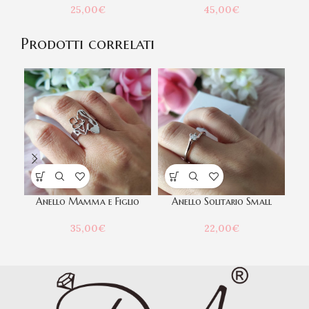
25,00
€
45,00
€
Prodotti correlati
Anello Mamma e Figlio
Anello Solitario Small
Br
35,00
€
22,00
€