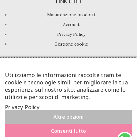
LINK UTILI
Manutenzione prodotti
Account
Privacy Policy
Gestione cookie
INFO UTILI
Chi siamo
Utilizziamo le informazioni raccolte tramite
cookie e tecnologie simili per migliorare la tua
Dicono di noi
esperienza sul nostro sito, analizzare come lo
Domande frequenti
utilizzi e per scopi di marketing.
Contatti
Privacy Policy
Altre opzioni
DeA Jewels® | Valeria De Alfieri - P.Iva 08605781213
×
Powered By Next Step
Hai il diritto di recedere dal contratto entro 14 giorni dalla
Consenti tutto
consegna del prodotto.