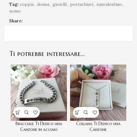
Tag:
coppia
,
donna
,
gioielli
,
portachiavi
,
sanvalentino
,
uomo
Share:
Ti potrebbe interessare…
Bracciale Ti Dedico una
Collana Ti Dedico una
P
Canzone in acciaio
Canzone