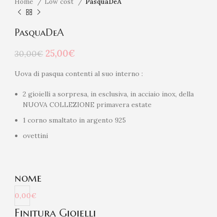
Home
Low cost
PasquaDeA
PasquaDeA
Il
Il
25,00
€
30,00
€
prezzo
prezzo
originale
attuale
Uova di pasqua contenti al suo interno :
era:
è:
30,00€.
25,00€.
2 gioielli a sorpresa, in esclusiva, in acciaio inox, della
NUOVA COLLEZIONE primavera estate
1 corno smaltato in argento 925
ovettini
nome
0,00€
Finitura Gioielli