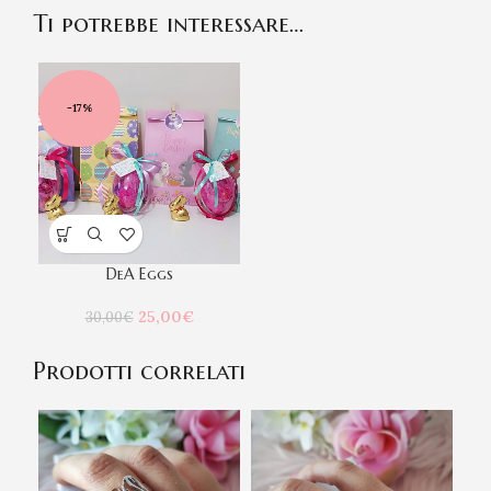
Ti potrebbe interessare…
-17%
DeA Eggs
Il
Il
25,00
€
30,00
€
prezzo
prezzo
originale
attuale
Prodotti correlati
era:
è:
30,00€.
25,00€.