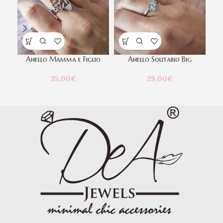
Anello Mamma e Figlio
Anello Solitario Big
Che
35,00
€
29,00
€