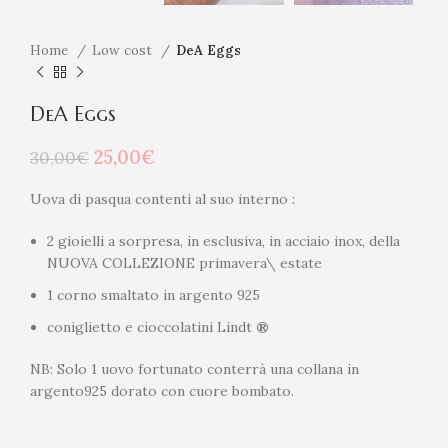
Home
Low cost
DeA Eggs
DeA Eggs
Il
Il
25,00
€
30,00
€
prezzo
prezzo
originale
attuale
Uova di pasqua contenti al suo interno :
era:
è:
30,00€.
25,00€.
2 gioielli a sorpresa, in esclusiva, in acciaio inox, della
NUOVA COLLEZIONE primavera\ estate
1 corno smaltato in argento 925
coniglietto e cioccolatini Lindt
®
NB: Solo 1 uovo fortunato conterrà una collana in
argento925 dorato con cuore bombato.