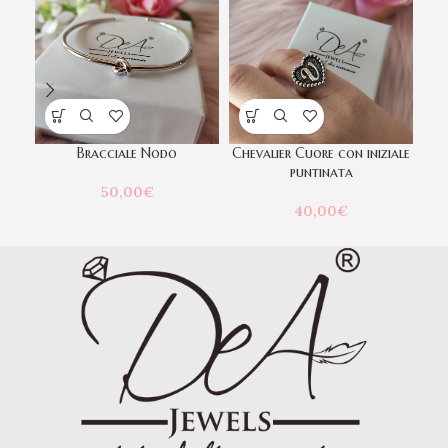
Bracciale Nodo
Chevalier Cuore con iniziale
C
puntinata
50,00
€
40,00
€