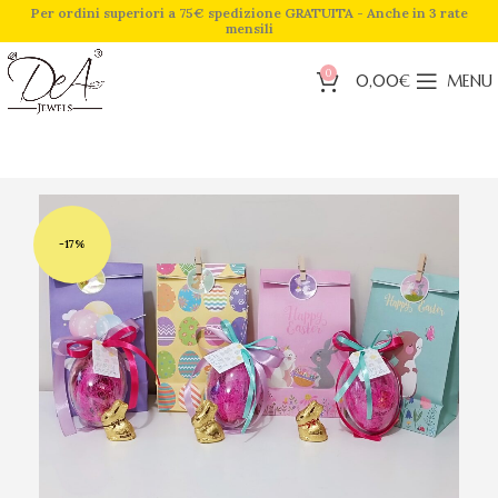
Per ordini superiori a 75€ spedizione GRATUITA - Anche in 3 rate
mensili
0
0,00
€
MENU
-17%