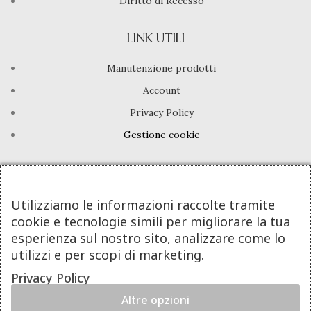
Diritto di Recesso
LINK UTILI
Manutenzione prodotti
Account
Privacy Policy
Gestione cookie
INFO UTILI
Chi siamo
Utilizziamo le informazioni raccolte tramite
cookie e tecnologie simili per migliorare la tua
Dicono di noi
esperienza sul nostro sito, analizzare come lo
Domande frequenti
utilizzi e per scopi di marketing.
Contatti
Privacy Policy
Altre opzioni
DeA Jewels® | Valeria De Alfieri - P.Iva 08605781213