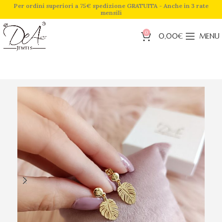
Per ordini superiori a 75€ spedizione GRATUITA - Anche in 3 rate
mensili
0
0,00
€
MENU