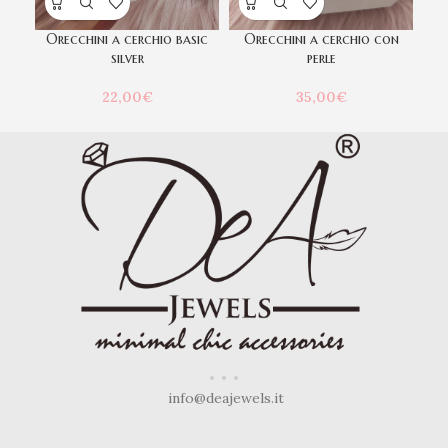
Orecchini a cerchio basic
Orecchini a cerchio con
o
silver
perle
22,00
€
35,00
€
info@deajewels.it