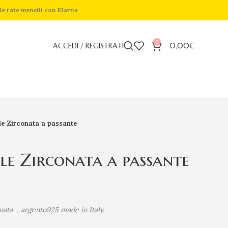
de rate mensili con Klarna
0
ACCEDI / REGISTRATI
0,00
€
le Zirconata a passante
ale Zirconata a passante
onata , argento925 made in Italy.