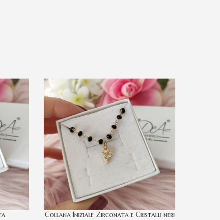
ta
Collana Iniziale Zirconata e Cristalli neri
Colla