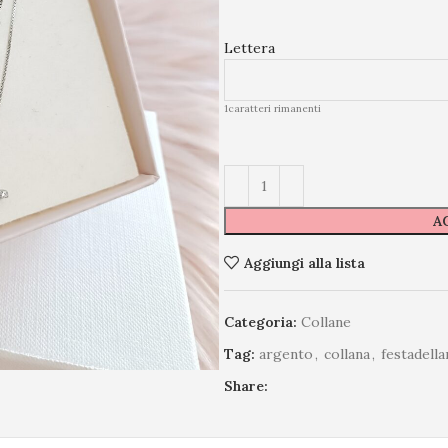
Lettera
1
caratteri rimanenti
A
Aggiungi alla lista
Categoria:
Collane
Tag:
argento
,
collana
,
festadel
Share: