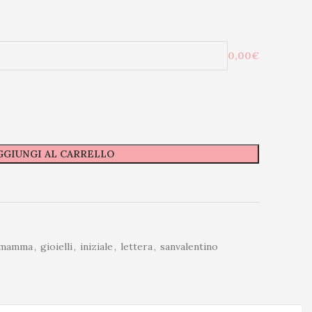
0,00€
GGIUNGI AL CARRELLO
lamamma
,
gioielli
,
iniziale
,
lettera
,
sanvalentino