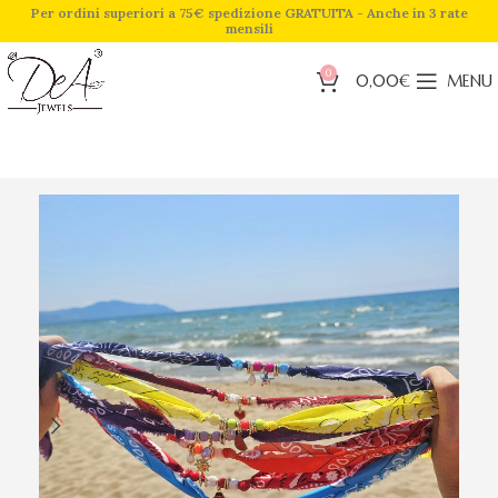
Per ordini superiori a 75€ spedizione GRATUITA - Anche in 3 rate
mensili
0
0,00
€
MENU