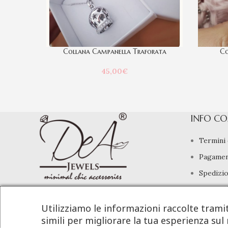
Collana Campanella Traforata
Co
45,00
€
INFO CO
Termini 
Pagamen
Spedizio
Diritto 
info@deajewels.it
Utilizziamo le informazioni raccolte trami
simili per migliorare la tua esperienza sul 