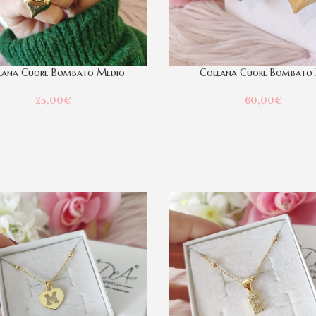
lana Cuore Bombato Medio
Collana Cuore Bombato 
25,00
€
60,00
€