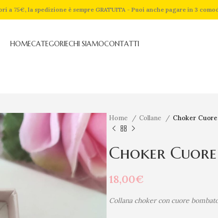
riori a 75€, la spedizione è sempre GRATUITA - Puoi anche pagare in 3 como
HOME
CATEGORIE
CHI SIAMO
CONTATTI
Home
Collane
Choker Cuore
Choker Cuore
18,00
€
Collana choker con cuore bombato 