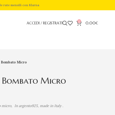
de rate mensili con Klarna
0
ACCEDI / REGISTRATI
0,00
€
 Bombato Micro
 Bombato Micro
micro, In argento925, made in Italy .