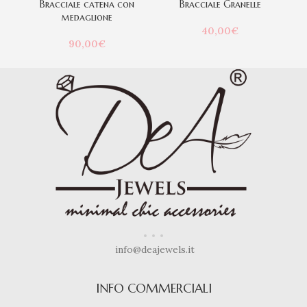
Bracciale catena con
Bracciale Granelle
Br
medaglione
40,00
€
90,00
€
info@deajewels.it
INFO COMMERCIALI