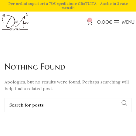
Per ordini superiori a 75€ spedizione GRATUITA - Anche in 3 rate
mensili
0
0,00
€
MENU
Nothing Found
Apologies, but no results were found. Perhaps searching will
help find a related post.