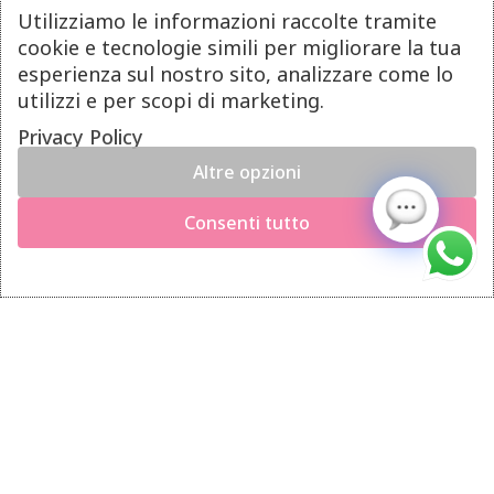
Utilizziamo le informazioni raccolte tramite
Pagamenti
cookie e tecnologie simili per migliorare la tua
Spedizioni
esperienza sul nostro sito, analizzare come lo
Diritto di Recesso
utilizzi e per scopi di marketing.
Privacy Policy
LINK UTILI
Altre opzioni
Manutenzione prodotti
Consenti tutto
Account
Privacy Policy
Gestione cookie
INFO UTILI
Chi siamo
Dicono di noi
Domande frequenti