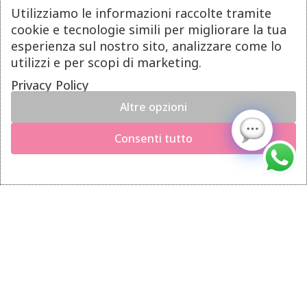
Utilizziamo le informazioni raccolte tramite
Pagamenti
cookie e tecnologie simili per migliorare la tua
Spedizioni
esperienza sul nostro sito, analizzare come lo
Diritto di Recesso
utilizzi e per scopi di marketing.
Privacy Policy
LINK UTILI
Altre opzioni
Manutenzione prodotti
Consenti tutto
Account
Privacy Policy
Gestione cookie
INFO UTILI
Chi siamo
Dicono di noi
Domande frequenti