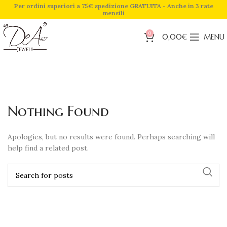
Per ordini superiori a 75€ spedizione GRATUITA - Anche in 3 rate
mensili
0
0,00
€
MENU
Nothing Found
Apologies, but no results were found. Perhaps searching will
help find a related post.