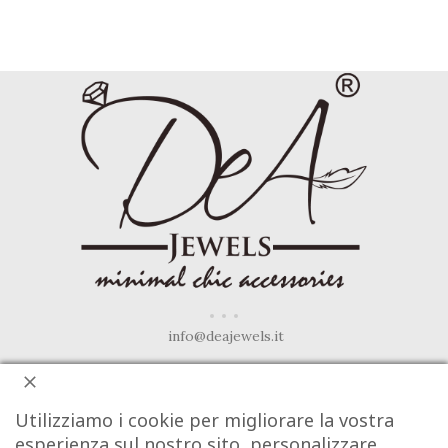
info@deajewels.it
INFO COMMERCIALI
Utilizziamo i cookie per migliorare la vostra
Termini e Condizioni
esperienza sul nostro sito, personalizzare