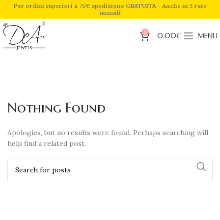
Per ordini superiori a 75€ spedizione GRATUITA - Anche in 3 rate
mensili
0
0,00
€
MENU
Nothing Found
Apologies, but no results were found. Perhaps searching will
help find a related post.