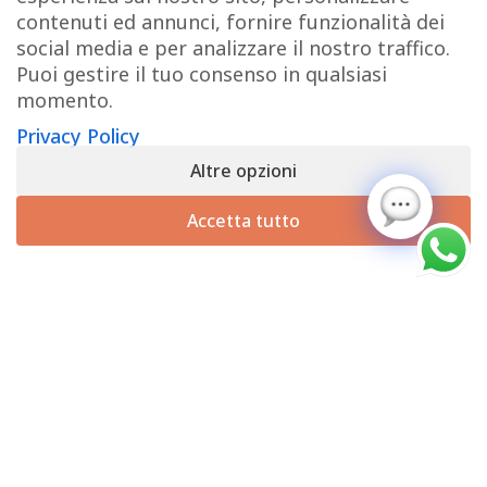
contenuti ed annunci, fornire funzionalità dei
Pagamenti
social media e per analizzare il nostro traffico.
Spedizioni
Puoi gestire il tuo consenso in qualsiasi
Diritto di Recesso
momento.
Privacy Policy
LINK UTILI
Altre opzioni
Manutenzione prodotti
Accetta tutto
Account
Privacy Policy
Gestione cookie
INFO UTILI
Chi siamo
Dicono di noi
Domande frequenti