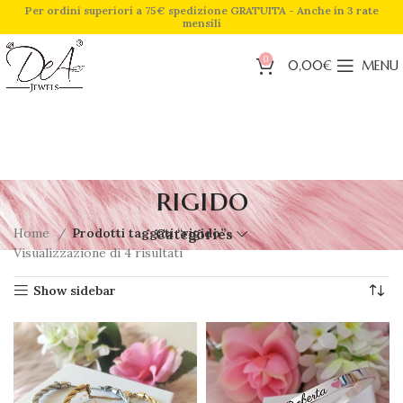
Per ordini superiori a 75€ spedizione GRATUITA - Anche in 3 rate
mensili
0
0,00
€
MENU
rigido
Home
Prodotti taggati “rigido”
Categories
Visualizzazione di 4 risultati
Show sidebar