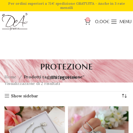
Per ordini superiori a 75€ spedizione GRATUITA - Anche in 3 rate
mensili
0
0,00
€
MENU
protezione
Home
Prodotti taggati “protezione”
Categories
Visualizzazione di 2 risultati
Show sidebar