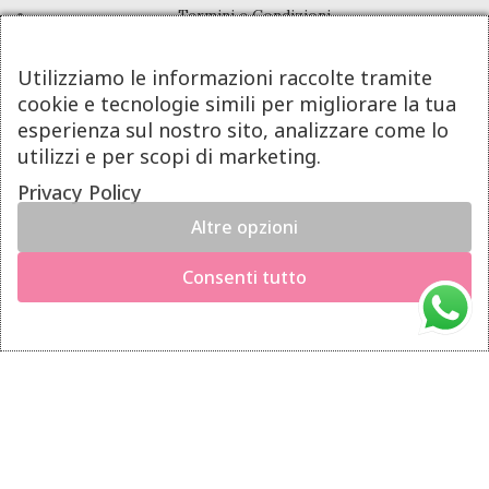
Termini e Condizioni
Pagamenti
Utilizziamo le informazioni raccolte tramite
Spedizioni
cookie e tecnologie simili per migliorare la tua
Diritto di Recesso
esperienza sul nostro sito, analizzare come lo
utilizzi e per scopi di marketing.
LINK UTILI
Privacy Policy
Altre opzioni
Manutenzione prodotti
×
Hai il diritto di recedere dal contratto entro 14 giorni dalla
Account
Consenti tutto
consegna del prodotto.
Privacy Policy
Richiedi il recesso
Gestione cookie
INFO UTILI
Chi siamo
Dicono di noi