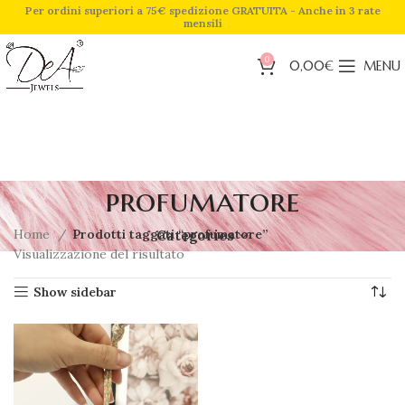
Per ordini superiori a 75€ spedizione GRATUITA - Anche in 3 rate
mensili
0
0,00
€
MENU
profumatore
Home
Prodotti taggati “profumatore”
Categories
Visualizzazione del risultato
Show sidebar