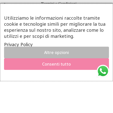
Termini e Condizioni
Pagamenti
Utilizziamo le informazioni raccolte tramite
Spedizioni
cookie e tecnologie simili per migliorare la tua
Diritto di Recesso
esperienza sul nostro sito, analizzare come lo
utilizzi e per scopi di marketing.
LINK UTILI
Privacy Policy
Altre opzioni
Manutenzione prodotti
×
Hai il diritto di recedere dal contratto entro 14 giorni dalla
Account
Consenti tutto
consegna del prodotto.
Privacy Policy
Richiedi il recesso
Gestione cookie
INFO UTILI
Chi siamo
Dicono di noi