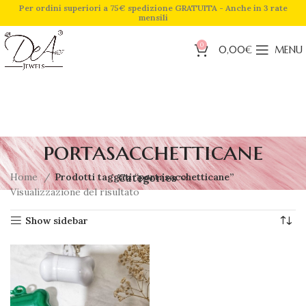
Per ordini superiori a 75€ spedizione GRATUITA - Anche in 3 rate
mensili
0
0,00
€
MENU
portasacchetticane
Home
Prodotti taggati “portasacchetticane”
Categories
Visualizzazione del risultato
Show sidebar