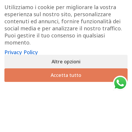
Termini e Condizioni
Utilizziamo i cookie per migliorare la vostra
esperienza sul nostro sito, personalizzare
Pagamenti
contenuti ed annunci, fornire funzionalità dei
Spedizioni
social media e per analizzare il nostro traffico.
Diritto di Recesso
Puoi gestire il tuo consenso in qualsiasi
momento.
LINK UTILI
Privacy Policy
Altre opzioni
Manutenzione prodotti
×
Hai il diritto di recedere dal contratto entro 14 giorni dalla
Account
Accetta tutto
consegna del prodotto.
Privacy Policy
Richiedi il recesso
Gestione cookie
INFO UTILI
Chi siamo
Dicono di noi