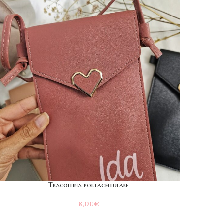
Tracollina portacellulare
8,00
€