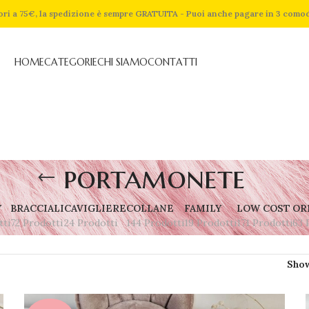
riori a 75€, la spedizione è sempre GRATUITA - Puoi anche pagare in 3 como
HOME
CATEGORIE
CHI SIAMO
CONTATTI
portamonete
Y
BRACCIALI
CAVIGLIERE
COLLANE
FAMILY
LOW COST
OR
tti
72 Prodotti
24 Prodotti
144 Prodotti
19 Prodotti
171 Prodotti
63 
Sho