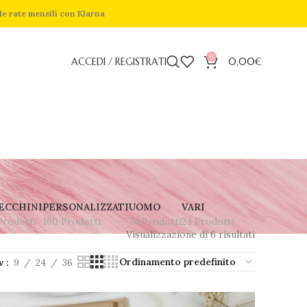
de rate mensili con Klarna
0
ACCEDI / REGISTRATI
0,00
€
ECCHINI
PERSONALIZZATI
UOMO
VARI
Prodotti
160 Prodotti
74 Prodotti
24 Prodotti
Visualizzazione di 6 risultati
w
9
24
36