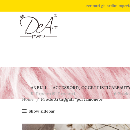
Per tutti gli ordini supe
ANELLI
ACCESSORI\ OGGETTISTICA
BEAUT
51 Prodotti
81 Prodotti
6 Prodo
Home
Prodotti taggati “portamonete”
Show sidebar