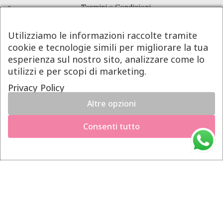
Termini e Condizioni
Pagamenti
Utilizziamo le informazioni raccolte tramite
Spedizioni
cookie e tecnologie simili per migliorare la tua
Diritto di Recesso
esperienza sul nostro sito, analizzare come lo
utilizzi e per scopi di marketing.
LINK UTILI
Privacy Policy
Altre opzioni
Manutenzione prodotti
×
Hai il diritto di recedere dal contratto entro 14 giorni dalla
Account
Consenti tutto
consegna del prodotto.
Privacy Policy
Richiedi il recesso
Gestione cookie
INFO UTILI
Chi siamo
Dicono di noi