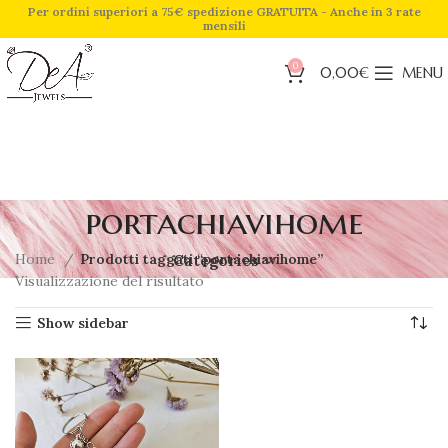
Per ordini superiori a 75€ spedizione GRATUITA - Anche in 3 rate
mensili
0
0,00
€
MENU
portachiavihome
Home
Prodotti taggati “portachiavihome”
Categories
Visualizzazione del risultato
Show sidebar